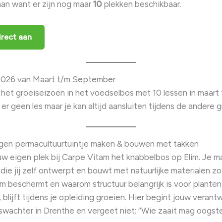
aan want er zijn nog maar
10
plekken beschikbaar.
irect aan
026 van Maart t/m September
 het groeiseizoen in het voedselbos met 10 lessen in maar
 er geen les maar je kan altijd aansluiten tijdens de andere gr
eigen permacultuurtuintje maken & bouwen met takken
uw eigen plek bij Carpe Vitam het knabbelbos op Elim. Je m
die jij zelf ontwerpt en bouwt met natuurlijke materialen zo
m beschermt en waarom structuur belangrijk is voor planten 
blijft tijdens je opleiding groeien. Hier begint jouw verantw
achter in Drenthe en vergeet niet: “Wie zaait mag oogste