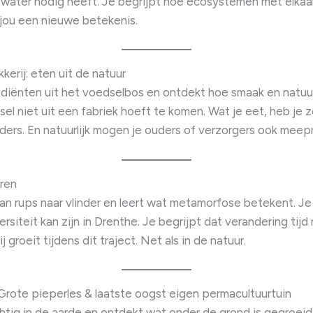
water nodig heeft. Je begrijpt hoe ecosystemen met elkaar
 jou een nieuwe betekenis.
kkerij: eten uit de natuur
ediënten uit het voedselbos en ontdekt hoe smaak en natu
sel niet uit een fabriek hoeft te komen. Wat je eet, heb je z
ders. En natuurlijk mogen je ouders of verzorgers ook mee
eren
van rups naar vlinder en leert wat metamorfose betekent. Je
rsiteit kan zijn in Drenthe. Je begrijpt dat verandering tijd
j groeit tijdens dit traject. Net als in de natuur.
 Grote pieperles & laatste oogst eigen permacultuurtuin
htig in de aarde en ontdekt wat onder de grond is gegroeid.