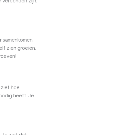
 verbonden zijn.
ur samenkomen.
elf zien groeien.
proeven!
 ziet hoe
 nodig heeft. Je
 Je ziet dat