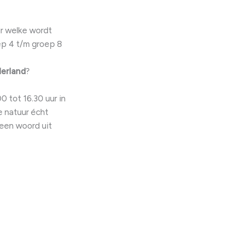
r welke wordt
ep 4 t/m groep 8
erland
?
 tot 16.30 uur in
e natuur écht
geen woord uit