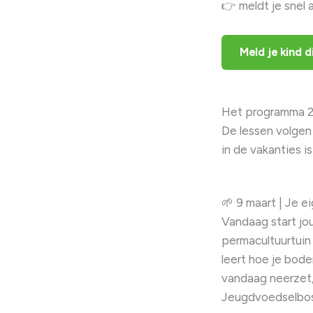
👉 meldt je snel 
Meld je kind d
Het programma 2
De lessen volgen
in de vakanties is
🌱 9 maart | Je 
Vandaag start jo
permacultuurtuin 
leert hoe je bode
vandaag neerzet, 
Jeugdvoedselbosw