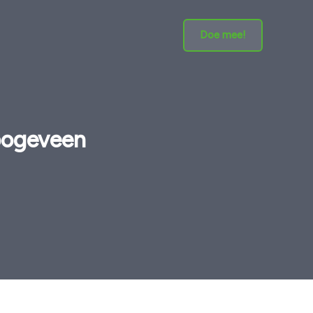
Doe mee!
oogeveen