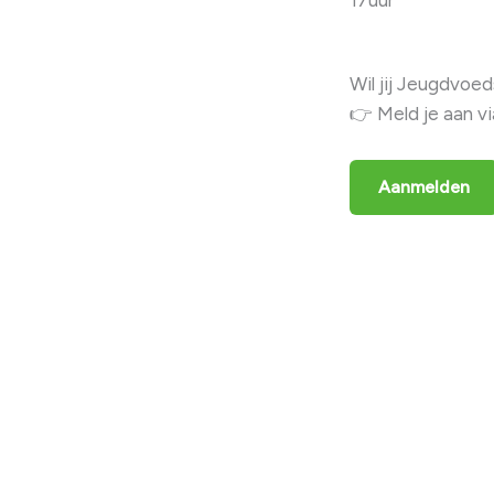
17uur
Wil jij Jeugdvoe
👉 Meld je aan v
Aanmelden