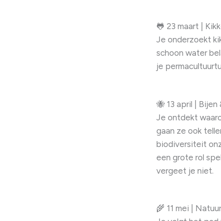
🐸 23 maart | Kikk
Je onderzoekt kik
schoon water bela
je permacultuurtu
🐝 13 april | Bij
Je ontdekt waaro
gaan ze ook tell
biodiversiteit on
een grote rol spe
vergeet je niet.
🌾 11 mei | Natuu