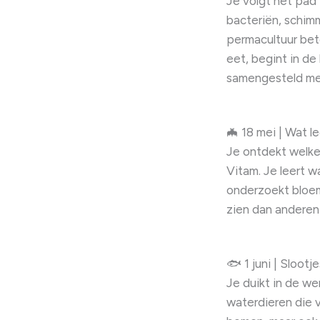
Je volgt het pad
bacteriën, schim
permacultuur bete
eet, begint in de
samengesteld me
🦇 18 mei | Wat 
Je ontdekt welke
Vitam. Je leert w
onderzoekt bloem
zien dan anderen 
🐟 1 juni | Slootj
Je duikt in de we
waterdieren die v