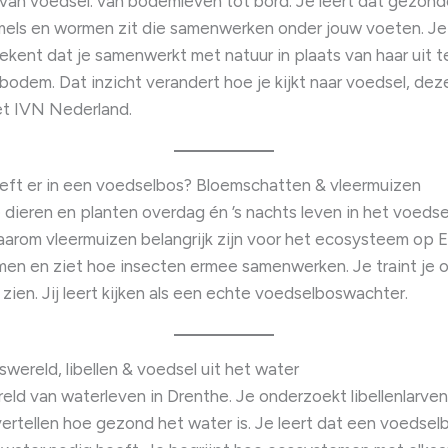
 van voedsel: van bodemleven tot bord. Je leert dat gezond
mels en wormen zit die samenwerken onder jouw voeten. Je 
kent dat je samenwerkt met natuur in plaats van haar uit te
 bodem. Dat inzicht verandert hoe je kijkt naar voedsel, deze
t IVN Nederland.
leeft er in een voedselbos? Bloemschatten & vleermuizen
 dieren en planten overdag én ’s nachts leven in het voeds
aarom vleermuizen belangrijk zijn voor het ecosysteem op E
en en ziet hoe insecten ermee samenwerken. Je traint je 
zien. Jij leert kijken als een echte voedselboswachter.
eswereld, libellen & voedsel uit het water
reld van waterleven in Drenthe. Je onderzoekt libellenlarven
ertellen hoe gezond het water is. Je leert dat een voedselb