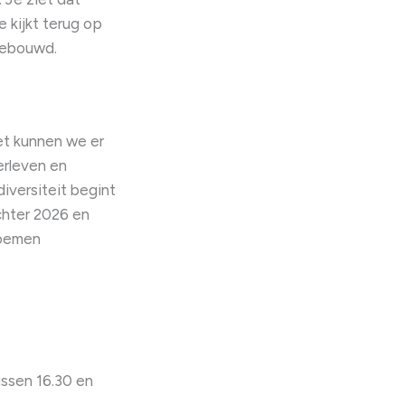
 kijkt terug op
gebouwd.
et kunnen we er
erleven en
iversiteit begint
chter 2026 en
noemen
ussen 16.30 en