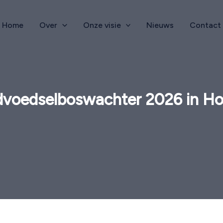
Home
Over
Onze visie
Nieuws
Contact
dvoedselboswachter 2026 in H