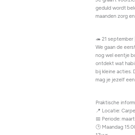
geduld wordt belo
maanden zorg en 
🦔 21 september |
We gaan de eerst
nog wel eentje b
ontdekt wat habit
bij kleine acties
mag je jezelf e
Praktische inform
📍 Locatie: Carp
📅 Periode: maar
🕒 Maandag 15.00