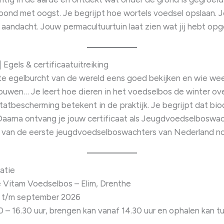
ond met oogst. Je begrijpt hoe wortels voedsel opslaan. Je
aandacht. Jouw permacultuurtuin laat zien wat jij hebt op
 Egels & certificaatuitreiking
e egelburcht van de wereld eens goed bekijken en wie we
ouwen… Je leert hoe dieren in het voedselbos de winter ov
atbescherming betekent in de praktijk. Je begrijpt dat biod
. Daarna ontvang je jouw certificaat als Jeugdvoedselboswa
en van de eerste jeugdvoedselboswachters van Nederland 
atie
e Vitam Voedselbos – Elim, Drenthe
t t/m september 2026
 – 16.30 uur, brengen kan vanaf 14.30 uur en ophalen kan t