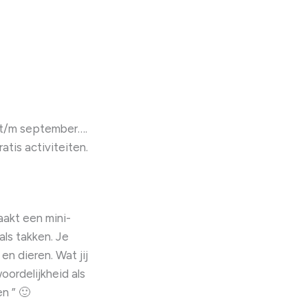
t t/m september….
atis activiteiten.
aakt een mini-
als takken. Je
en dieren. Wat jij
oordelijkheid als
n ” 🙂