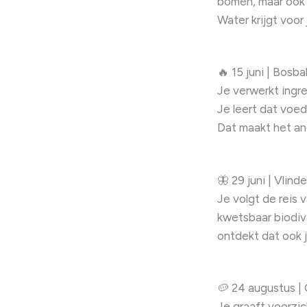
bomen, maar ook 
Water krijgt voor
🔥 15 juni | Bosba
Je verwerkt ingr
Je leert dat voed
Dat maakt het an
🦋 29 juni | Vlind
Je volgt de reis 
kwetsbaar biodive
ontdekt dat ook ji
🥔 24 augustus |
Je graaft voorzic