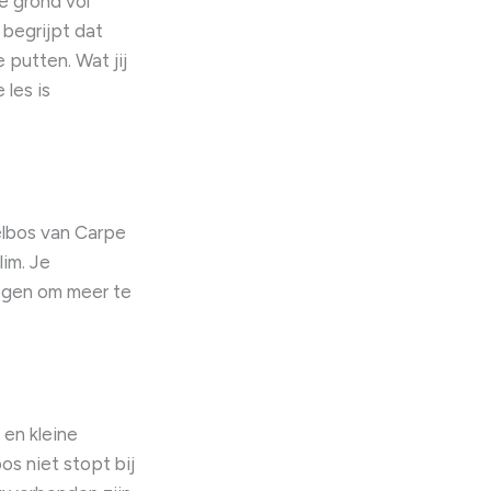
e grond vol
begrijpt dat
 putten. Wat jij
 les is
elbos van Carpe
lim. Je
ogen om meer te
 en kleine
os niet stopt bij