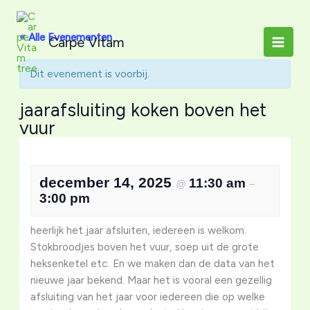
Ga
naar
« Alle Evenementen
Carpe Vitam
de
inhoud
Dit evenement is voorbij.
jaarafsluiting koken boven het
vuur
december 14, 2025
11:30 am
@
–
3:00 pm
heerlijk het jaar afsluiten, iedereen is welkom.
Stokbroodjes boven het vuur, soep uit de grote
heksenketel etc. En we maken dan de data van het
nieuwe jaar bekend. Maar het is vooral een gezellig
afsluiting van het jaar voor iedereen die op welke