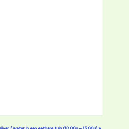
jver / water in een eetbare tuin (10.00u – 15.00u)
»