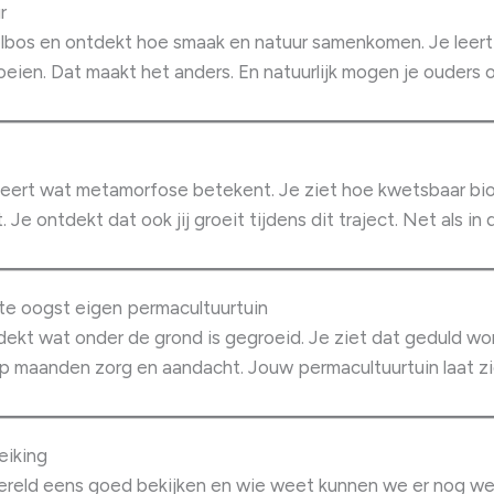
r
lbos en ontdekt hoe smaak en natuur samenkomen. Je leert 
groeien. Dat maakt het anders. En natuurlijk mogen je ouder
n leert wat metamorfose betekent. Je ziet hoe kwetsbaar biod
 Je ontdekt dat ook jij groeit tijdens dit traject. Net als in 
ste oogst eigen permacultuurtuin
tdekt wat onder de grond is gegroeid. Je ziet dat geduld w
 op maanden zorg en aandacht. Jouw permacultuurtuin laat z
eiking
reld eens goed bekijken en wie weet kunnen we er nog wel