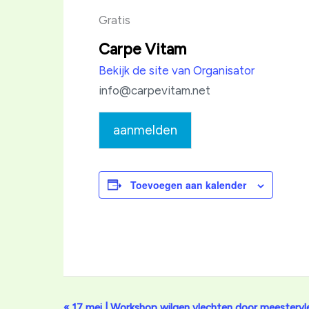
Gratis
Carpe Vitam
Bekijk de site van Organisator
info@carpevitam.net
aanmelden
Toevoegen aan kalender
Evenement
«
17 mei | Workshop wilgen vlechten door meestervle