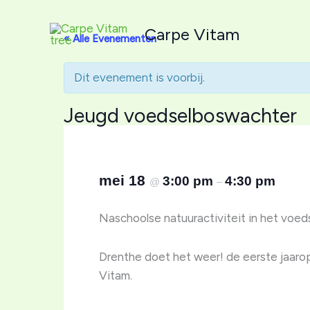
Ga
naar
Carpe Vitam
« Alle Evenementen
de
inhoud
Dit evenement is voorbij.
Jeugd voedselboswachter
mei 18
3:00 pm
4:30 pm
@
–
Naschoolse natuuractiviteit in het voe
Drenthe doet het weer! de eerste jaaro
Vitam.