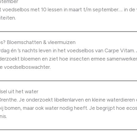
ptember
 voedselbos met 10 lessen in maart t/m september…. in de va
iteiten.
bos? Bloemschatten & vleermuizen
dag én ’s nachts leven in het voedselbos van Carpe Vitam. 
nderzoekt bloemen en ziet hoe insecten ermee samenwerken.
chte voedselboswachter.
dsel uit het water
Drenthe. Je onderzoekt libellenlarven en kleine waterdieren 
bij bomen, maar ook water nodig heeft. Je begrijpt hoe eco
nis.