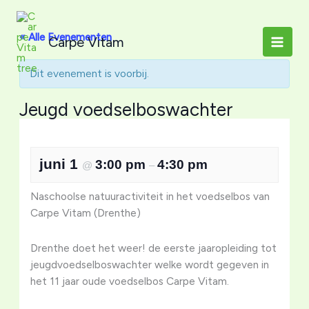
Ga
naar
« Alle Evenementen
Carpe Vitam
de
inhoud
Dit evenement is voorbij.
Jeugd voedselboswachter
juni 1
3:00 pm
4:30 pm
@
–
Naschoolse natuuractiviteit in het voedselbos van
Carpe Vitam (Drenthe)
Drenthe doet het weer! de eerste jaaropleiding tot
jeugdvoedselboswachter welke wordt gegeven in
het 11 jaar oude voedselbos Carpe Vitam.