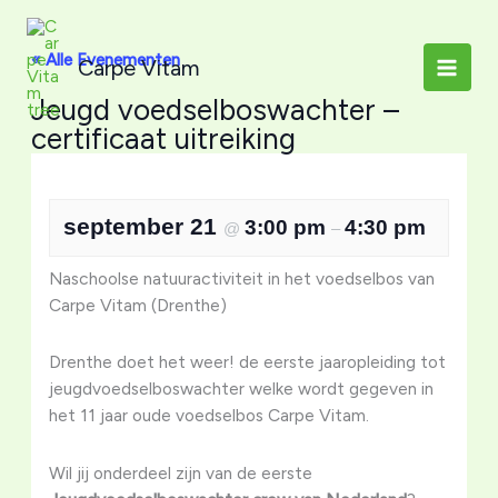
Ga
naar
« Alle Evenementen
Carpe Vitam
de
inhoud
Jeugd voedselboswachter –
certificaat uitreiking
september 21
3:00 pm
4:30 pm
@
–
Naschoolse natuuractiviteit in het voedselbos van
Carpe Vitam (Drenthe)
Drenthe doet het weer! de eerste jaaropleiding tot
jeugdvoedselboswachter welke wordt gegeven in
het 11 jaar oude voedselbos Carpe Vitam.
Wil jij onderdeel zijn van de eerste