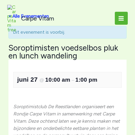
Ga
naar
« Alle Evenementen
Carpe Vitam
de
inhoud
Dit evenement is voorbij.
Soroptimisten voedselbos pluk
en lunch wandeling
juni 27
10:00 am
1:00 pm
@
–
Soroptimistclub De Reestlanden organiseert een
Rondje Carpe Vitam in samenwerking met Carpe
Vitam. Deze ochtend laten we je kennis maken met
bijzondere en onderbelichte eetbare planten in het