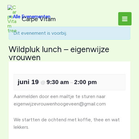
Ga
naar
« Alle Evenementen
Carpe Vitam
de
inhoud
Dit evenement is voorbij.
Wildpluk lunch – eigenwijze
vrouwen
juni 19
9:30 am
2:00 pm
@
–
Aanmelden door een mailtje te sturen naar
eigenwijzevrouwenhoogeveen@gmail.com
We startten de ochtend met koffie, thee en wat
lekkers.