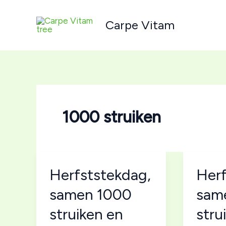
Ga
naar
Carpe Vitam
de
inhoud
1000 struiken
Herfststekdag,
Herf
samen 1000
sam
struiken en
stru