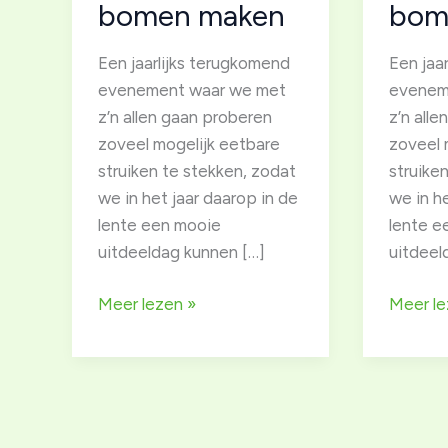
bomen maken
bom
Een jaarlijks terugkomend
Een jaa
evenement waar we met
evenem
z’n allen gaan proberen
z’n all
zoveel mogelijk eetbare
zoveel 
struiken te stekken, zodat
struike
we in het jaar daarop in de
we in h
lente een mooie
lente e
uitdeeldag kunnen […]
uitdeel
Herfststekdag,
Herfsts
Meer lezen »
Meer le
samen
samen
1000
1000
struiken
struiken
en
en
bomen
bomen