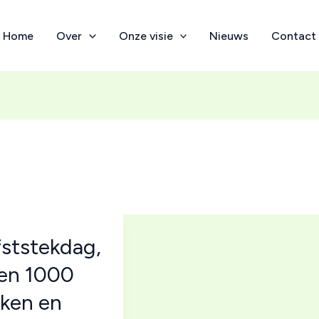
Home
Over
Onze visie
Nieuws
Contact
ststekdag,
en 1000
iken en