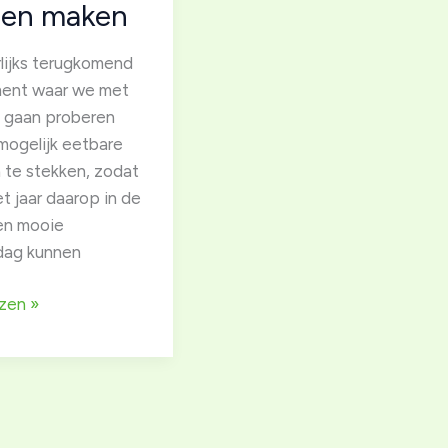
en maken
rlijks terugkomend
ent waar we met
en gaan proberen
mogelijk eetbare
n te stekken, zodat
et jaar daarop in de
en mooie
dag kunnen
tekdag,
zen »