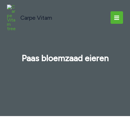
Ga
naar
Carpe Vitam
de
inhoud
Paas bloemzaad eieren