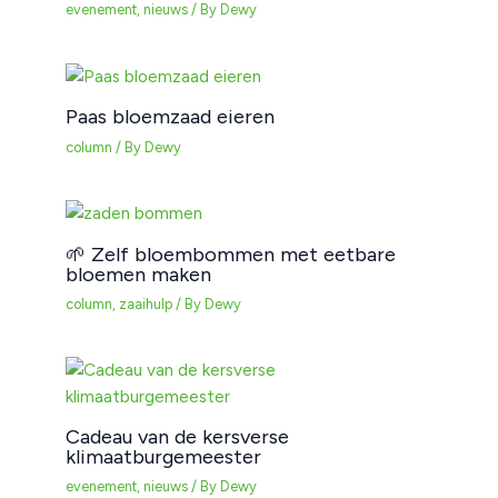
evenement
,
nieuws
/ By
Dewy
Paas bloemzaad eieren
column
/ By
Dewy
🌱 Zelf bloembommen met eetbare
bloemen maken
column
,
zaaihulp
/ By
Dewy
Cadeau van de kersverse
klimaatburgemeester
evenement
,
nieuws
/ By
Dewy