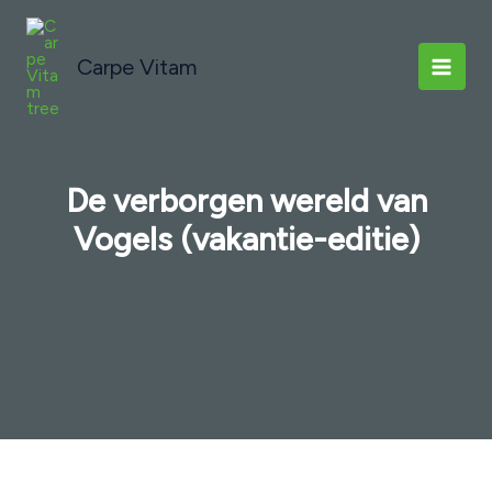
Ga
naar
Carpe Vitam
de
inhoud
De verborgen wereld van
Vogels (vakantie-editie)