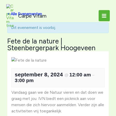
Ga
naar
« Alle Evenementen
Carpe Vitam
de
inhoud
Dit evenement is voorbij.
Fete de la nature |
Steenbergerpark Hoogeveen
september 8, 2024
12:00 am
@
–
3:00 pm
Vandaag gaan we de Natuur vieren en dat doen we
graag met jou. IVN biedt een picknick aan voor
mensen die zich hiervoor aanmelden. Verder zijn alle
activiteiten vrij toegankelijk.