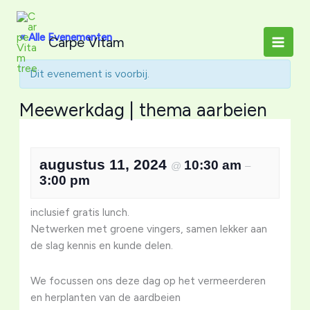
Ga
naar
« Alle Evenementen
Carpe Vitam
de
inhoud
Dit evenement is voorbij.
Meewerkdag | thema aarbeien
augustus 11, 2024
10:30 am
@
–
3:00 pm
inclusief gratis lunch.
Netwerken met groene vingers, samen lekker aan
de slag kennis en kunde delen.
We focussen ons deze dag op het vermeerderen
en herplanten van de aardbeien