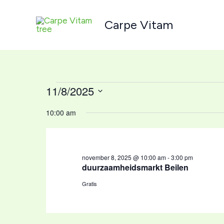
Ga
naar
Carpe Vitam
de
inhoud
11/8/2025
Evenementen
in
Selecteer
10:00 am
november
een
8,
datum.
2025
november 8, 2025 @ 10:00 am
-
3:00 pm
duurzaamheidsmarkt Beilen
Gratis