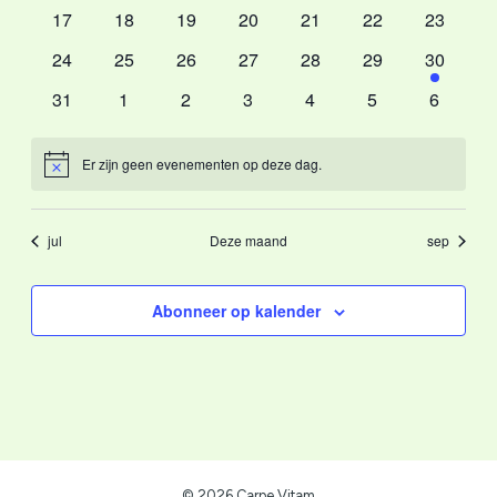
evenementen
evenementen
evenementen
evenementen
evenementen
evenementen
eveneme
0
0
0
0
0
0
0
17
18
19
20
21
22
23
evenementen
evenementen
evenementen
evenementen
evenementen
evenementen
eveneme
0
0
0
0
0
0
1
24
25
26
27
28
29
30
evenementen
evenementen
evenementen
evenementen
evenementen
evenementen
eveneme
0
0
0
0
0
0
0
31
1
2
3
4
5
6
evenementen
evenementen
evenementen
evenementen
evenementen
evenementen
evenem
Er zijn geen evenementen op deze dag.
Bericht
jul
Deze maand
sep
Abonneer op kalender
© 2026 Carpe Vitam