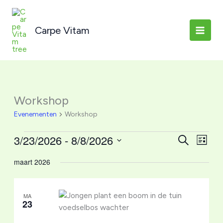
Ga
naar
Carpe Vitam
de
inhoud
Workshop
Evenementen
Workshop
Evenementen
3/23/2026
 - 
8/8/2026
Evenemente
Even
Zoeken
Lijst
Zoeken
weerg
Selecteer
maart 2026
en
naviga
een
weergeven
datum.
navigatie
MA
23