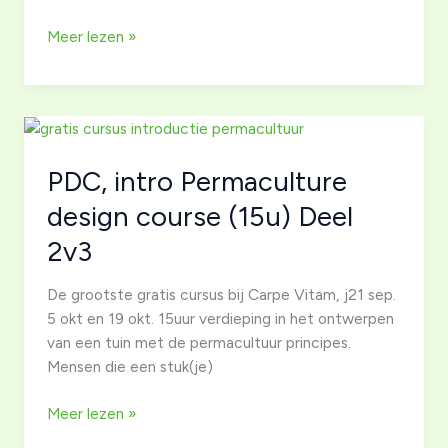
PDC,
Meer lezen »
intro
Permaculture
design
course
(15u)
PDC, intro Permaculture
Deel
1v3
design course (15u) Deel
2v3
De grootste gratis cursus bij Carpe Vitam, j21 sep.
5 okt en 19 okt. 15uur verdieping in het ontwerpen
van een tuin met de permacultuur principes.
Mensen die een stuk(je)
PDC,
Meer lezen »
intro