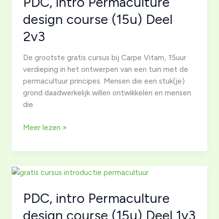
PDC, intro Permaculture
Deel
1v3
design course (15u) Deel
2v3
De grootste gratis cursus bij Carpe Vitam, 15uur
verdieping in het ontwerpen van een tuin met de
permacultuur principes. Mensen die een stuk(je)
grond daadwerkelijk willen ontwikkelen en mensen
die
PDC,
Meer lezen »
intro
Permaculture
design
course
(15u)
PDC, intro Permaculture
Deel
2v3
design course (15u) Deel 1v3