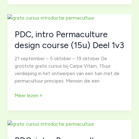
Permaculture
design
course
(15u)
PDC, intro Permaculture
Deel
2v3
design course (15u) Deel 1v3
21 september – 5 oktober – 19 oktober De
grootste gratis cursus bij Carpe Vitam, 15uur
verdieping in het ontwerpen van een tuin met de
permacultuur principes. Mensen die een
PDC,
Meer lezen »
intro
Permaculture
design
course
(15u)