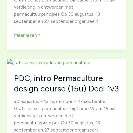
verdieping in ontwerpen met
permacultuurprincipes Op 30 augustus, 13
september en 27 september organiseert
PDC,
Meer lezen »
intro
Permaculture
design
course
(15u)
PDC, intro Permaculture
Deel
2v3
design course (15u) Deel 1v3
30 augustus – 13 september – 27 september
Gratis cursus permacultuur bij Carpe Vitam 15 uur
verdieping in ontwerpen met
permacultuurprincipes Op 30 augustus, 13
september en 27 september organiseert