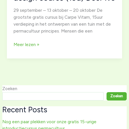
29 september – 13 oktober – 20 oktober De
grootste gratis cursus bij Carpe Vitam, 15uur
verdieping in het ontwerpen van een tuin met de
permacultuur principes. Mensen die een
PDC,
Meer lezen »
intro
Permaculture
design
course
(15u)
Deel
Zoeken
1v3
Zoeken
Recent Posts
Nog een paar plekken voor onze gratis 15-urige
introductiecursus permacultuur.