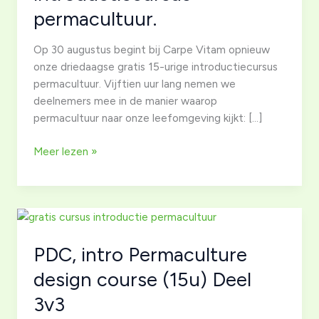
permacultuur.
Op 30 augustus begint bij Carpe Vitam opnieuw
onze driedaagse gratis 15-urige introductiecursus
permacultuur. Vijftien uur lang nemen we
deelnemers mee in de manier waarop
permacultuur naar onze leefomgeving kijkt: […]
Nog
Meer lezen »
een
paar
plekken
voor
onze
PDC, intro Permaculture
gratis
15-
design course (15u) Deel
urige
3v3
introductiecursus