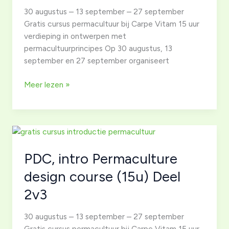
permacultuur.
30 augustus – 13 september – 27 september
Gratis cursus permacultuur bij Carpe Vitam 15 uur
verdieping in ontwerpen met
permacultuurprincipes Op 30 augustus, 13
september en 27 september organiseert
PDC,
Meer lezen »
intro
Permaculture
design
course
(15u)
PDC, intro Permaculture
Deel
3v3
design course (15u) Deel
2v3
30 augustus – 13 september – 27 september
Gratis cursus permacultuur bij Carpe Vitam 15 uur