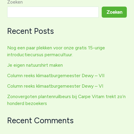
activiteit
Zoeken
kids
Zoeken
carpe
vitam
Recent Posts
Nog een paar plekken voor onze gratis 15-urige
introductiecursus permacultuur.
Je eigen natuurshirt maken
Column reeks klimaatburgemeester Dewy – VII
Column reeks klimaatburgemeester Dewy – VI
Zonovergoten plantenruilbeurs bij Carpe Vitam trekt zo’n
honderd bezoekers
Recent Comments