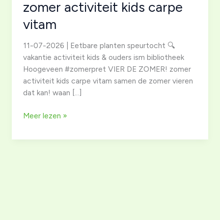
zomer activiteit kids carpe
vitam
11-07-2026 | Eetbare planten speurtocht 🔍
vakantie activiteit kids & ouders ism bibliotheek
Hoogeveen #zomerpret VIER DE ZOMER! zomer
activiteit kids carpe vitam samen de zomer vieren
dat kan! waan […]
11-
Meer lezen »
07-
2026
|
Eetbare
planten
speurtocht
🔍
zomer