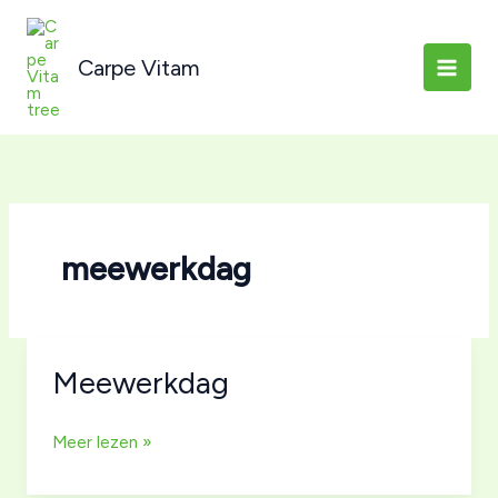
Ga
naar
Carpe Vitam
de
inhoud
meewerkdag
Meewerkdag
Meewerkdag
Meer lezen »