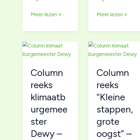
PDC,
PDC,
Meer lezen »
Meer lezen »
intro
intro
Permaculture
Permaculture
design
design
course
course
(15u)
(15u)
Deel
Deel
Column
Column
2v3
1v3
reeks
reeks
klimaatb
“Kleine
urgemee
stappen,
ster
grote
Dewy –
oogst” –