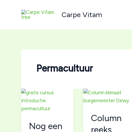
Ga
naar
Carpe Vitam
de
inhoud
Permacultuur
Column
Nog een
reeks