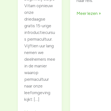
haar reis.
Vitam opnieuw
onze
Column
Meer lezen »
driedaagse
reeks
gratis 15-urige
klimaatburgemees
introductiecursu
Dewy
s permacultuur.
–
Vijftien uur lang
VII
nemen we
deelnemers mee
in de manier
waarop
permacultuur
naar onze
leefomgeving
kijkt: […]