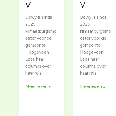
VI
V
Dewy is sinds
Dewy is sinds
2025
2025
klimaatburgeme
klimaatburgeme
ester voor de
ester voor de
gemeente
gemeente
Hoogeveen.
Hoogeveen.
Lees haar
Lees haar
columns over
columns over
haar reis.
haar reis.
Column
Column
Meer lezen »
Meer lezen »
reeks
reeks
klimaatburgemeester
“Kleine
Dewy
stappen,
–
grote