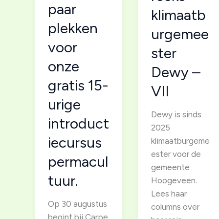
paar
klimaatb
plekken
urgemee
voor
ster
onze
Dewy –
gratis 15-
VII
urige
Dewy is sinds
introduct
2025
iecursus
klimaatburgeme
ester voor de
permacul
gemeente
tuur.
Hoogeveen.
Lees haar
Op 30 augustus
columns over
begint bij Carpe