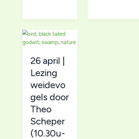
VI
oogst”
–
V
26 april |
Lezing
weidevo
gels door
Theo
Scheper
(10.30u-