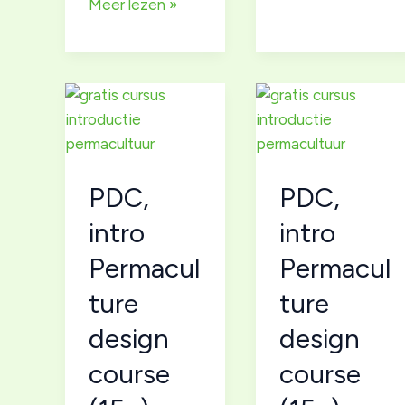
Nog
Meer lezen »
een
paar
plekken
voor
onze
gratis
15-
PDC,
PDC,
urige
introductiecursus
intro
intro
permacultuur.
Permacul
Permacul
ture
ture
design
design
course
course