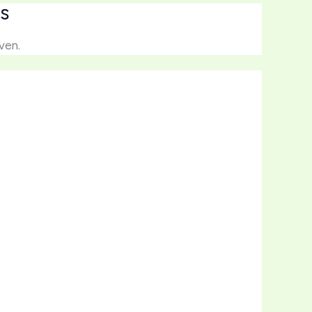
s
ven.