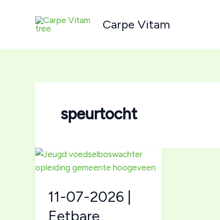
Ga
naar
Carpe Vitam
de
inhoud
speurtocht
11-07-2026 |
Eetbare