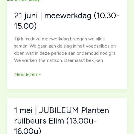
(10.30-
15.00)
21 juni | meewerkdag (10.30-
15.00)
Tijdens deze meewerkdag brengen we alles
samen: We gaan aan de slag in het voedselbos en
doen wat in deze periode aan onderhoud nodig is.
We werken thematisch. Daarnaast bekijken
21
Meer lezen »
juni
|
meewerkdag
(10.30-
1 mei | JUBILEUM Planten
15.00)
ruilbeurs Elim (13.00u-
16.00u)