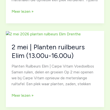
3
Meer lezen »
mei
|
meewerkdag
(10.00-
13.00)
2 mei | Planten ruilbeurs
Elim (13.00u-16.00u)
Planten Ruilbeurs Elim | Carpe Vitam Voedselbos
Samen ruilen, delen en groeien Op 2 mei openen
we bij Carpe Vitam opnieuw de meterslange
ruiltafel. Een plek waar planten, zaden, stekken
2
Meer lezen »
mei
|