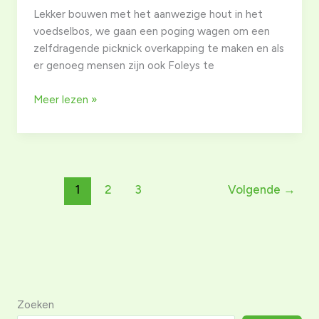
(10.30u
Lekker bouwen met het aanwezige hout in het
–
voedselbos, we gaan een poging wagen om een
15u)
zelfdragende picknick overkapping te maken en als
er genoeg mensen zijn ook Foleys te
workshop
Meer lezen »
bouwen
met
wilgen
1
2
3
Volgende
→
Zoeken