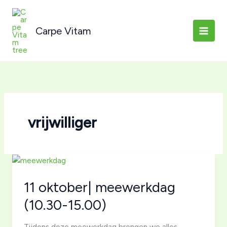
Ga
naar
Carpe Vitam
de
inhoud
vrijwilliger
11 oktober| meewerkdag
(10.30-15.00)
Tijdens deze meewerkdag brengen we alles