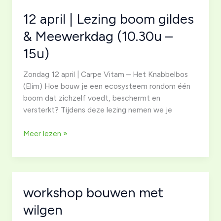
door
12 april | Lezing boom gildes
Theo
Scheper
& Meewerkdag (10.30u –
(10.30u-
15u)
15.00u)
Zondag 12 april | Carpe Vitam – Het Knabbelbos
(Elim) Hoe bouw je een ecosysteem rondom één
boom dat zichzelf voedt, beschermt en
versterkt? Tijdens deze lezing nemen we je
12
Meer lezen »
april
|
Lezing
boom
workshop bouwen met
gildes
&
wilgen
Meewerkdag