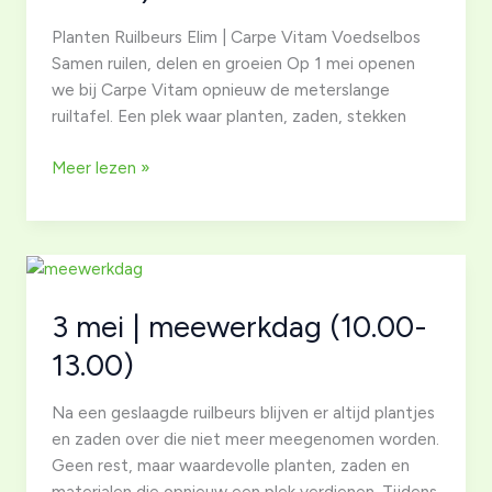
Planten Ruilbeurs Elim | Carpe Vitam Voedselbos
Samen ruilen, delen en groeien Op 1 mei openen
we bij Carpe Vitam opnieuw de meterslange
ruiltafel. Een plek waar planten, zaden, stekken
1
Meer lezen »
mei
|
JUBILEUM
Planten
ruilbeurs
3 mei | meewerkdag (10.00-
Elim
(13.00u-
13.00)
16.00u)
Na een geslaagde ruilbeurs blijven er altijd plantjes
en zaden over die niet meer meegenomen worden.
Geen rest, maar waardevolle planten, zaden en
materialen die opnieuw een plek verdienen. Tijdens