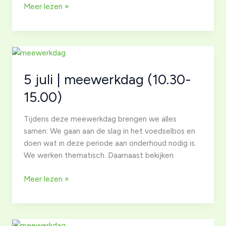
9
Meer lezen »
augustus|
meewerkdag
(10.30-
15.00)
5 juli | meewerkdag (10.30-
15.00)
Tijdens deze meewerkdag brengen we alles
samen: We gaan aan de slag in het voedselbos en
doen wat in deze periode aan onderhoud nodig is.
We werken thematisch. Daarnaast bekijken
5
Meer lezen »
juli
|
meewerkdag