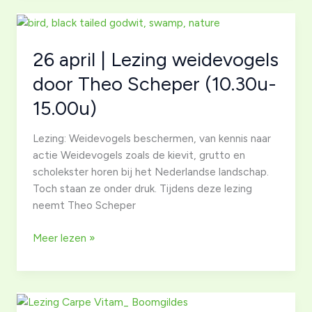
Planten
ruilbeurs
Elim
26 april | Lezing weidevogels
(13.00u-
16.00u)
door Theo Scheper (10.30u-
15.00u)
Lezing: Weidevogels beschermen, van kennis naar
actie Weidevogels zoals de kievit, grutto en
scholekster horen bij het Nederlandse landschap.
Toch staan ze onder druk. Tijdens deze lezing
neemt Theo Scheper
26
Meer lezen »
april
|
Lezing
weidevogels