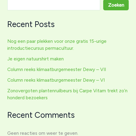
kids
Zoeken
carpe
vitam
Recent Posts
Nog een paar plekken voor onze gratis 15-urige
introductiecursus permacultuur.
Je eigen natuurshirt maken
Column reeks klimaatburgemeester Dewy – VII
Column reeks klimaatburgemeester Dewy – VI
Zonovergoten plantenruilbeurs bij Carpe Vitam trekt zo’n
honderd bezoekers
Recent Comments
Geen reacties om weer te geven.