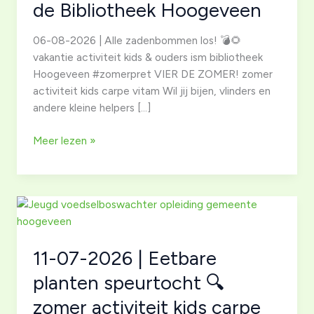
de Bibliotheek Hoogeveen
06-08-2026 | Alle zadenbommen los! 💣🌻
vakantie activiteit kids & ouders ism bibliotheek
Hoogeveen #zomerpret VIER DE ZOMER! zomer
activiteit kids carpe vitam Wil jij bijen, vlinders en
andere kleine helpers […]
06-
Meer lezen »
08-
2026
|
Zadenbommen
🌼
maken
11-07-2026 | Eetbare
in
de
planten speurtocht 🔍
Bibliotheek
zomer activiteit kids carpe
Hoogeveen