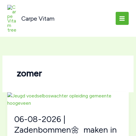
Ga
naar
Carpe Vitam
de
inhoud
zomer
06-08-2026 |
Zadenbommen🌼 maken in