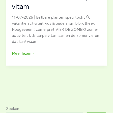
vitam
11-07-2026 | Eetbare planten speurtocht 🔍
vakantie activiteit kids & ouders ism bibliotheek
Hoogeveen #zomerpret VIER DE ZOMER! zomer
activiteit kids carpe vitam samen de zomer vieren
dat kan! waan
11-
Meer lezen »
07-
2026
|
Eetbare
planten
speurtocht
🔍
zomer
activiteit
Zoeken