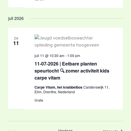
juli 2026
ZA
11
juli 11 @ 10:30 am
-
1:00 pm
11-07-2026 | Eetbare planten
speurtocht 🔍 zomer activiteit kids
carpe vitam
Carpe Vitam, het knabbelbos
Carstenswijk 11,
Elim, Drenthe, Nederland
Gratis
Vandaag
Evenem