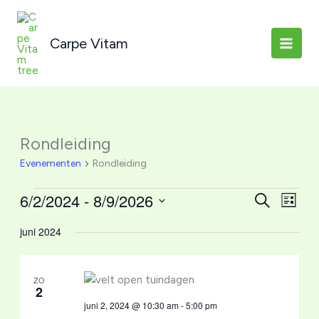
Ga
naar
Carpe Vitam
de
inhoud
Rondleiding
Evenementen
Rondleiding
Evenementen
6/2/2024
 - 
8/9/2026
Evenemente
Even
Zoeken
Lijst
Zoeken
weerg
Selecteer
juni 2024
en
naviga
een
weergeven
datum.
navigatie
ZO
2
juni 2, 2024 @ 10:30 am
-
5:00 pm