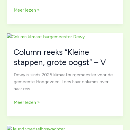
Column
Meer lezen »
reeks
klimaatburgemeester
Dewy
–
VI
Column reeks “Kleine
stappen, grote oogst” – V
Dewy is sinds 2025 klimaatburgemeester voor de
gemeente Hoogeveen. Lees haar columns over
haar reis.
Column
Meer lezen »
reeks
“Kleine
stappen,
grote