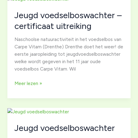
oogst”
Jeugd voedselboswachter –
–
V
certificaat uitreiking
Naschoolse natuuractiviteit in het voedselbos van
Carpe Vitam (Drenthe) Drenthe doet het weer! de
eerste jaaropleiding tot jeugdvoedselboswachter
welke wordt gegeven in het 11 jaar oude
voedselbos Carpe Vitam. Wil
Jeugd
Meer lezen »
voedselboswachter
–
certificaat
uitreiking
Jeugd voedselboswachter