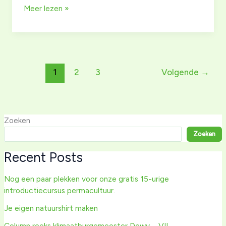
Jeugd
Meer lezen »
voedselboswachter
1
2
3
Volgende
→
Zoeken
Zoeken
Recent Posts
Nog een paar plekken voor onze gratis 15-urige
introductiecursus permacultuur.
Je eigen natuurshirt maken
Column reeks klimaatburgemeester Dewy – VII