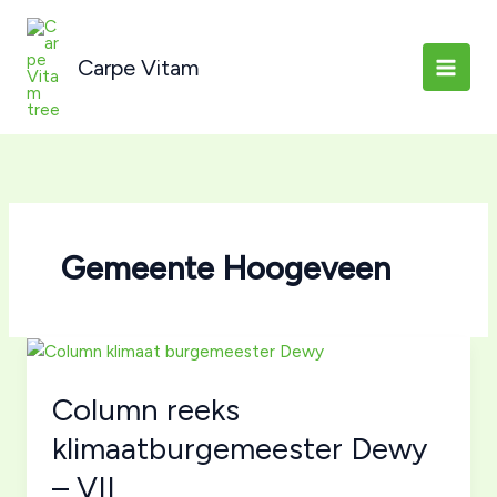
Ga
naar
Carpe Vitam
de
inhoud
Gemeente Hoogeveen
Column reeks
klimaatburgemeester Dewy
– VII